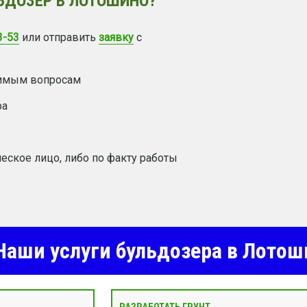
ЬДОЗЕР В ЛОТОШИНО?
3-53
или отправить
заявку
с
димым вопросам
ра
еское лицо, либо по факту работы
аши услуги бульдозера в Лотош